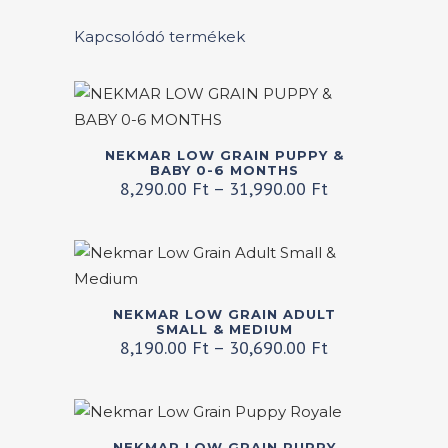
választhatók
van.
ki
A
Kapcsolódó termékek
változatok
a
termékoldalon
választhatók
Ennek
NEKMAR LOW GRAIN PUPPY &
ki
a
BABY 0-6 MONTHS
Ártartomány:
8,290.00
Ft
–
31,990.00
Ft
terméknek
8,290.00 Ft
több
-
variációja
31,990.00 Ft
van.
A
Ennek
NEKMAR LOW GRAIN ADULT
változatok
a
SMALL & MEDIUM
Ártartomány:
8,190.00
Ft
–
30,690.00
Ft
a
terméknek
8,190.00 Ft
termékoldalon
több
-
választhatók
variációja
30,690.00 Ft
ki
van.
Ennek
NEKMAR LOW GRAIN PUPPY