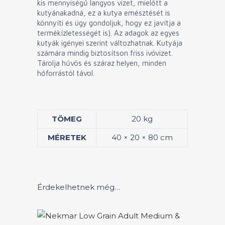
kis mennyiségű langyos vizet, mielőtt a
kutyánakadná, ez a kutya emésztését is
könnyíti és úgy gondoljuk, hogy ez javítja a
termékízletességét is). Az adagok az egyes
kutyák igényei szerint változhatnak. Kutyája
számára mindig biztosítson friss ivóvizet.
Tárolja hűvös és száraz helyen, minden
hőforrástól távol.
TÖMEG
20 kg
MÉRETEK
40 × 20 × 80 cm
Érdekelhetnek még…