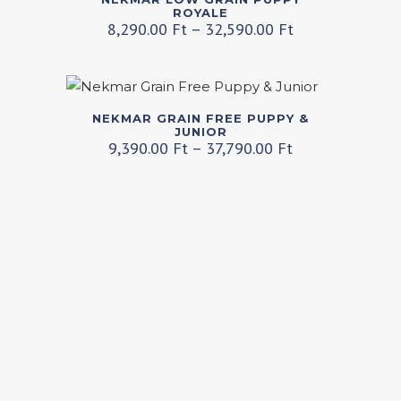
A
a
ROYALE
Ártartomány:
8,290.00
Ft
–
32,590.00
Ft
változatok
terméknek
8,290.00 Ft
a
több
-
termékoldalon
variációja
32,590.00 Ft
választhatók
van.
Ennek
NEKMAR GRAIN FREE PUPPY &
ki
A
a
JUNIOR
Ártartomány:
9,390.00
Ft
–
37,790.00
Ft
változatok
terméknek
9,390.00 Ft
a
több
-
termékoldalon
variációja
37,790.00 Ft
választhatók
van.
ki
A
változatok
a
termékoldalon
választhatók
ki