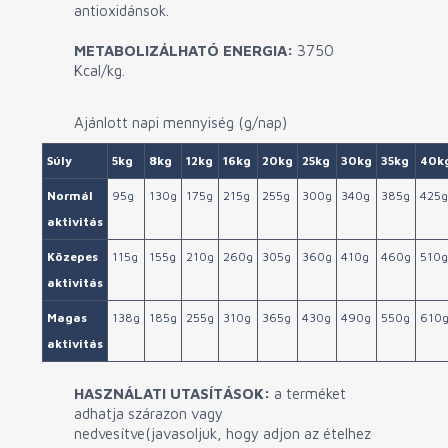
antioxidánsok.
METABOLIZÁLHATÓ ENERGIA:
3750
Kcal/kg.
Ajánlott napi mennyiség (g/nap)
Súly
5kg
8kg
12kg
16kg
20kg
25kg
30kg
35kg
40k
Normál
95g
130g
175g
215g
255g
300g
340g
385g
425g
aktivitás
Közepes
115g
155g
210g
260g
305g
360g
410g
460g
510g
aktivitás
Magas
138g
185g
255g
310g
365g
430g
490g
550g
610
aktivitás
HASZNÁLATI UTASÍTÁSOK:
a terméket
adhatja szárazon vagy
nedvesítve(javasoljuk, hogy adjon az ételhez