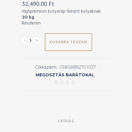
32,490.00
Ft
Highprémium kutyatáp felnőtt kutyáknak
20 kg
Készleten
Aston
KOSÁRBA TESZEM
Lamb
Adult
Cikkszám:
03858892701027
Complete
MEGOSZTÁS BARÁTOKAL
quantity
LEÍRÁS