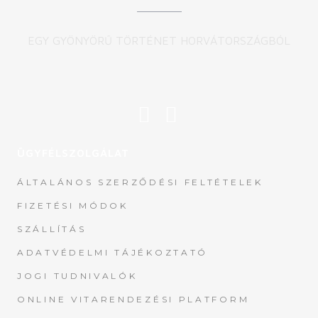
EGY GYÖNYÖRŰ TÖRTÉNET HORVÁTORSZÁGBÓL
ÜGYFÉLSZOLGÁLAT
ÁLTALÁNOS SZERZŐDÉSI FELTÉTELEK
FIZETÉSI MÓDOK
SZÁLLÍTÁS
ADATVÉDELMI TÁJÉKOZTATÓ
JOGI TUDNIVALÓK
ONLINE VITARENDEZÉSI PLATFORM