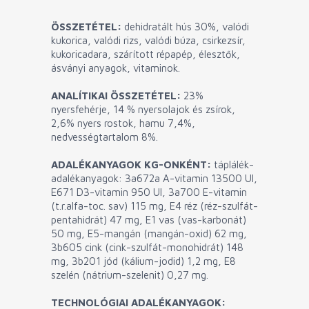
ÖSSZETÉTEL:
dehidratált hús 30%, valódi
kukorica, valódi rizs, valódi búza, csirkezsír,
kukoricadara, szárított répapép, élesztők,
ásványi anyagok, vitaminok.
ANALÍTIKAI ÖSSZETÉTEL:
23%
nyersfehérje, 14 % nyersolajok és zsírok,
2,6% nyers rostok, hamu 7,4%,
nedvességtartalom 8%.
ADALÉKANYAGOK KG-ONKÉNT:
táplálék-
adalékanyagok: 3a672a A-vitamin 13500 UI,
E671 D3-vitamin 950 UI, 3a700 E-vitamin
(t.r.alfa-toc. sav) 115 mg, E4 réz (réz-szulfát-
pentahidrát) 47 mg, E1 vas (vas-karbonát)
50 mg, E5-mangán (mangán-oxid) 62 mg,
3b605 cink (cink-szulfát-monohidrát) 148
mg, 3b201 jód (kálium-jodid) 1,2 mg, E8
szelén (nátrium-szelenit) 0,27 mg.
TECHNOLÓGIAI ADALÉKANYAGOK: