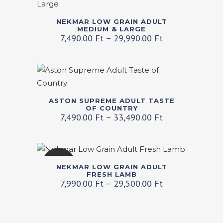
Ennek
NEKMAR LOW GRAIN ADULT
a
MEDIUM & LARGE
Ártartomány:
7,490.00
Ft
–
29,990.00
Ft
terméknek
7,490.00 Ft
több
-
variációja
29,990.00 Ft
van.
A
Ennek
ASTON SUPREME ADULT TASTE
változatok
a
OF COUNTRY
Ártartomány:
7,490.00
Ft
–
33,490.00
Ft
a
terméknek
7,490.00 Ft
termékoldalon
több
-
választhatók
variációja
33,490.00 Ft
ki
van.
Ennek
AKCIÓ
NEKMAR LOW GRAIN ADULT
A
a
FRESH LAMB
Ártartomány:
7,990.00
Ft
–
29,500.00
Ft
változatok
terméknek
7,990.00 Ft
a
több
-
termékoldalon
variációja
29,500.00 Ft