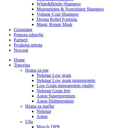
White&Bright Shampoo
Moisturizing & Nourishing Shampoo
Volume Coat Shampoo
Derma Relief Formula
Magic Repair Mask
Grooming
Potpora zdravlju
Partneri
Prodajna mjesta
Novosti
Home
Trgovina
Hrana za pse
Nekmar Low grain
Nekmar Low grain monoprotein
Low Grain monoprotein vitality
Nekmar Grain free
Aston Superpremium
Aston Highpremium
Hrana za mačke
Nekmar
Aston
Ulja
Muscle DPR