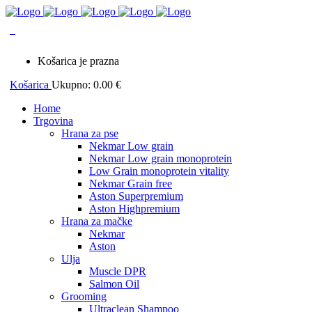
0
Košarica je prazna
Košarica
Ukupno:
0.00
€
Home
Trgovina
Hrana za pse
Nekmar Low grain
Nekmar Low grain monoprotein
Low Grain monoprotein vitality
Nekmar Grain free
Aston Superpremium
Aston Highpremium
Hrana za mačke
Nekmar
Aston
Ulja
Muscle DPR
Salmon Oil
Grooming
Ultraclean Shampoo