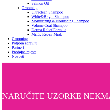
Salmon Oil
Grooming
Ultraclean Shampoo
White&Bright Shampoo
Moisturizing & Nourishing Shampoo
Volume Coat Shampoo
Derma Relief Formula
Magic Repair Mask
Grooming
Potpora zdravlju
Partneri
Prodajna mjesta
Novosti
NARUČITE UZORKE NEKMA