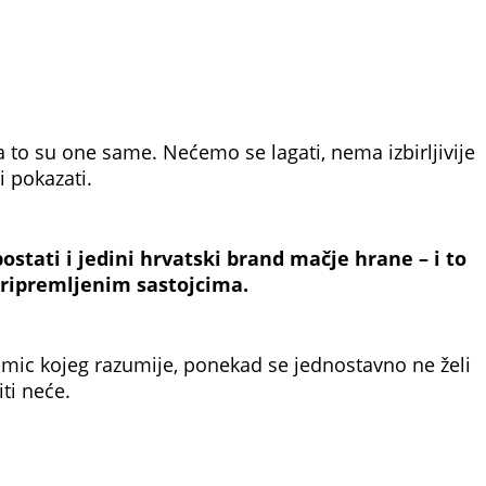
 a to su one same. Nećemo se lagati, nema izbirljivije
i pokazati.
stati i jedini hrvatski brand mačje hrane – i to
 pripremljenim sastojcima.
-mic kojeg razumije, ponekad se jednostavno ne želi
ti neće.