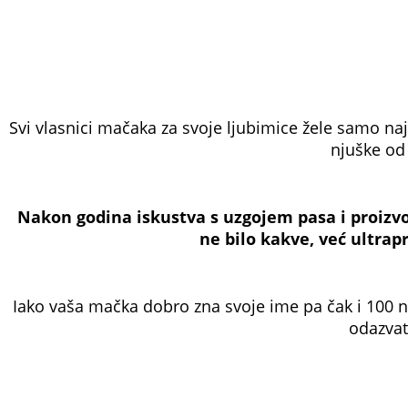
Svi vlasnici mačaka za svoje ljubimice žele samo najb
njuške od 
Nakon godina iskustva s uzgojem pasa i proizvod
ne bilo kakve, već ultrap
Iako vaša mačka dobro zna svoje ime pa čak i 100 n
odazvat