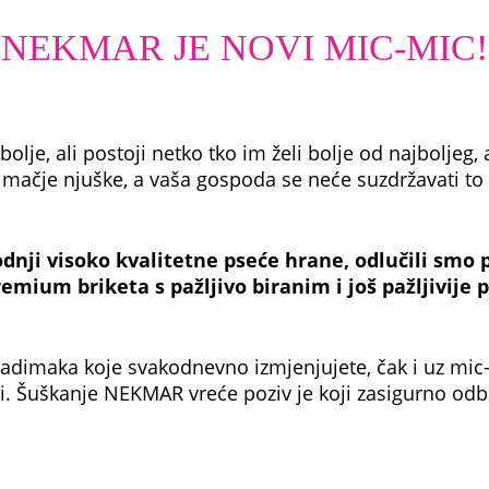
NEKMAR JE NOVI MIC-MIC!
olje, ali postoji netko tko im želi bolje od najboljeg,
mačje njuške, a vaša gospoda se neće suzdržavati to 
nji visoko kvalitetne pseće hrane, odlučili smo po
remium briketa s pažljivo biranim i još pažljivije
adimaka koje svakodnevno izmjenjujete, čak i uz mic
i. Šuškanje NEKMAR vreće poziv je koji zasigurno odbi