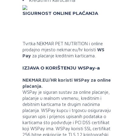
kreditnim karticama
SIGURNOST ONLINE PLAĆANJA
Tvrtka NEKMAR PET NUTRITION i online
prodajno mjesto nekmar.eu/hr koristi
WS
Pay
za plaćanje kreditnim karticama.
IZJAVA O KORIŠTENJU WSPay-a
NEKMAR.EU/HR koristi WSPay za online
plaćanja.
WSPay je siguran sustav za online plaćanje,
plaćanje u realnom vremenu, kreditnim i
debitnim karticama te drugim načinima
plaćanja. WSPay kupcu i trgovcu osiguravaju
siguran upis i prijenos upisanih podataka o
karticama što podvrđuje i PCI DSS certifikat
koji WSPay ima. WSPay koristi SSL certifikat
256 bitne enkripcije te TLS 1.2 kriptografski