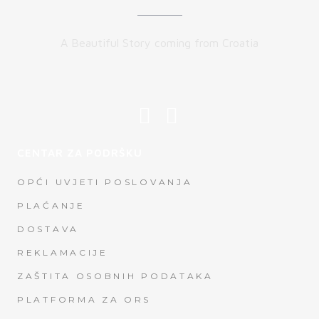
A Beautiful Story coming from Croatia
CENTAR ZA PODRŠKU
OPĆI UVJETI POSLOVANJA
PLAĆANJE
DOSTAVA
REKLAMACIJE
ZAŠTITA OSOBNIH PODATAKA
PLATFORMA ZA ORS