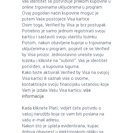
Vaš identitet se potvrđuje prilikom kupovine u
online trgovinama uključenima u program.
Ovaj pogodan način kupovine moguć je
putem Vaše postojeće Visa kartice.
Osim toga, Verified by Visa je brz postupak.
Potrebno je samo jednom registrirati svoju
karticu i sastaviti svoju vlastitu lozinku.
Potom, nakon obavljene kupnje u trgovinama
uključenima u program, pojavit će se Verified
by Visa prozor. Jednostavno unesite svoju
lozinku i kliknite na “submit”. Vaš je identitet
potvrđen, a kupovina sigurna.
Kako biste aktivirali Verified by Visa na svojoj
Visa kartici ili saznali više o ovome,
kontaktirajte svoju financijsku ustanovu koja
Vam je izdala Vašu Visa karticu..
više
informacija
.
Kada kliknete Plati, vidjet ćete potvrdu o
vašoj narudžbi koja će vam biti poslana na
vašu e-mail adresu.
Nakon što je uplata evidentirana, kupac
dobiva obavijest u elektronskom obliku sa