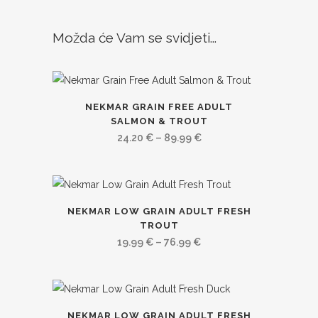
Možda će Vam se svidjeti...
Ovaj
NEKMAR GRAIN FREE ADULT
proizvod
SALMON & TROUT
ima
Raspon
24.20
€
–
89.99
€
više
cijena:
varijanti.
od
Opcije
24.20 €
Ovaj
se
do
NEKMAR LOW GRAIN ADULT FRESH
proizvod
TROUT
mogu
89.99 €
ima
Raspon
19.99
€
–
76.99
€
odabrati
više
cijena:
na
varijanti.
od
stranici
Opcije
19.99 €
proizvoda
Ovaj
se
do
NEKMAR LOW GRAIN ADULT FRESH