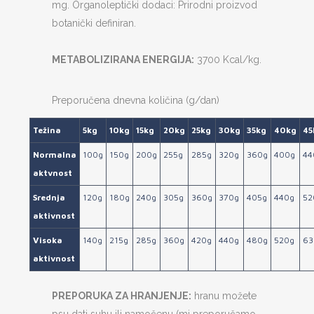
mg. Organoleptički dodaci: Prirodni proizvod
botanički definiran.
METABOLIZIRANA ENERGIJA:
3700 Kcal/kg.
Preporučena dnevna količina (g/dan)
Težina
5kg
10kg
15kg
20kg
25kg
30kg
35kg
40kg
45
Normalna
100g
150g
200g
255g
285g
320g
360g
400g
44
aktvnost
Srednja
120g
180g
240g
305g
360g
370g
405g
440g
52
aktivnost
Visoka
140g
215g
285g
360g
420g
440g
480g
520g
63
aktivnost
PREPORUKA ZA HRANJENJE:
hranu možete