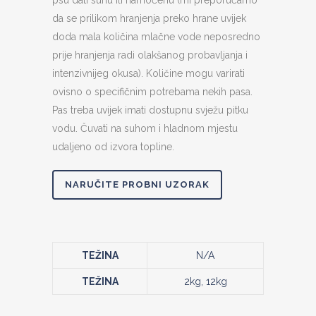
psu dati suhu ili namočenu (mi preporučamo
da se prilikom hranjenja preko hrane uvijek
doda mala količina mlačne vode neposredno
prije hranjenja radi olakšanog probavljanja i
intenzivnijeg okusa). Količine mogu varirati
ovisno o specifičnim potrebama nekih pasa.
Pas treba uvijek imati dostupnu svježu pitku
vodu. Čuvati na suhom i hladnom mjestu
udaljeno od izvora topline.
NARUČITE PROBNI UZORAK
TEŽINA
N/A
TEŽINA
2kg, 12kg