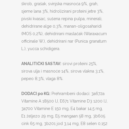
škrob, grašak, svinjska masnoća 9%, grah,
sjeme lana 3%, hidrolizirani proteini jetre 3%,
pivski kvasac, sušena repina pulpa, minerali,
dehidrirane alge 0,3%, manan-oligosaharidi
(MOS 0,2%), dehidrirani maslačak (Waraxacum
officinale W.), dehidrirani nar (Punica granatum
L.), yucca schidigera.
ANALITIČKI SASTAV:
sirovi proteini 25%,
sirova ulja i masnoće 14%, sirova vlakna 3,1%,
pepeo 8,3%, vlaga 8%.
DODACI po KG:
Prehrambeni dodaci: 3a672a
Vitamine A 18500 IJ, E671 Vitamine D3 1200 IJ,
3a700 Vitamine E 150 mg, E4 bakar 14,5 mg,
E1 željezo 29 mg, E5 mangaan 58 mg, 3b605
cink 65 mg, 3b201 jod 3,14 mg, E8 selen 0,152