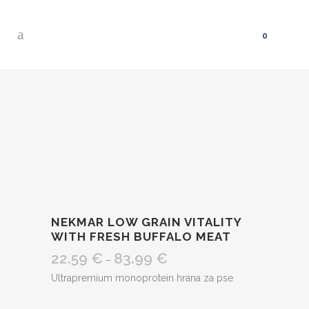
0
NEKMAR LOW GRAIN VITALITY
WITH FRESH BUFFALO MEAT
22.59
€
83.99
€
Raspon
–
cijena:
Ultrapremium monoprotein hrana za pse
od