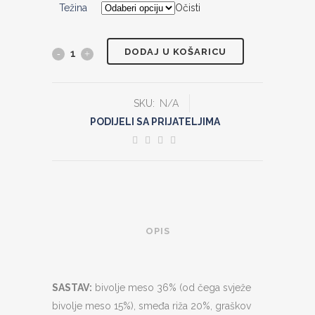
22.59 €
Težina
Očisti
do
83.99 €
DODAJ U KOŠARICU
Nekmar
Low
SKU:
N/A
Grain
PODIJELI SA PRIJATELJIMA
Vitality
with
Fresh
Buffalo
OPIS
Meat
quantity
SASTAV:
bivolje meso 36% (od čega svježe
bivolje meso 15%), smeđa riža 20%, graškov